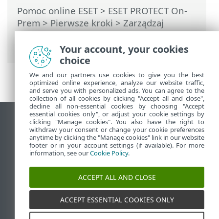
Pomoc online ESET
>
ESET PROTECT On-
Prem
>
Pierwsze kroki
> Zarządzaj
produktami Endpoint z poziomu
programu ESET PROTECT On-Prem.
Your account, your cookies
choice
We and our partners use cookies to give you the best
optimized online experience, analyze our website traffic,
and serve you with personalized ads. You can agree to the
collection of all cookies by clicking "Accept all and close",
decline all non-essential cookies by choosing "Accept
essential cookies only", or adjust your cookie settings by
Wyświetl witrynę internetową dla
clicking "Manage cookies". You also have the right to
withdraw your consent or change your cookie preferences
komputerów
anytime by clicking the "Manage cookies" link in our website
footer or in your account settings (if available). For more
End of Life
information, see our
Cookie Policy
.
Baza wiedzy ESET
Forum ESET
ACCEPT ALL AND CLOSE
ESET Status Portal
Pomoc regionalna
ACCEPT ESSENTIAL COOKIES ONLY