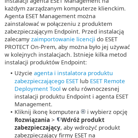
instalacji agenta ESET Management na
każdym zarządzanym komputerze klienckim.
Agenta ESET Management można
zainstalować w połączeniu z produktem
zabezpieczającym Endpoint. Przed instalacją
zalecamy
zaimportowanie licencji
do ESET
PROTECT On-Prem, aby można było jej używać
w kolejnych instalacjach. Istnieje kilka metod
instalacji produktów Endpoint:
Użycie
agenta i instalatora produktu
•
zabezpieczającego ESET
lub
ESET Remote
Deployment Tool
w celu równoczesnej
instalacji produktu Endpoint i agenta ESET
Management.
Kliknij ikonę komputera
i wybierz opcję
•
Rozwiązania
>
Wdróż produkt
zabezpieczający
, aby wdrożyć produkt
zabezpieczający firmy ESET na