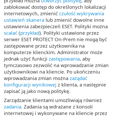
przykład można
utworzyć politykę
, aby
zablokować dostęp do określonych lokalizacji
internetowych, zmienić
czułość wykrywania
ustawień skanera
lub zmienić dowolne inne
ustawienia zabezpieczeń ESET. Polityki można
scalać
(
przykład
). Polityki ustawione przez
serwer ESET PROTECT On-Prem nie mogą być
zastępowane przez użytkownika na
komputerze klienckim. Administrator może
jednak użyć funkcji
zastępowania
, aby
tymczasowo zezwolić na wprowadzanie zmian
użytkownikowi na kliencie. Po ukończeniu
wprowadzania zmian można
zażądać
konfiguracji wynikowej
z klienta, a następnie
zapisać ją jako nową politykę.
Zarządzanie klientami umożliwiają również
zadania
. Zadania są wdrażane z konsoli
internetowej i wykonywane na kliencie przez