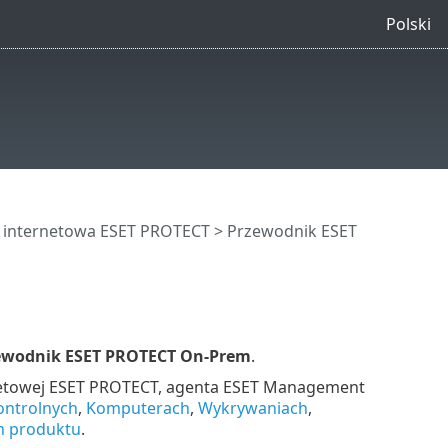
Polski
 internetowa ESET PROTECT
> Przewodnik ESET
ewodnik ESET PROTECT On-Prem
.
netowej ESET PROTECT, agenta ESET Management
ontrolnych
,
Komputerach
,
Wykrywaniach
,
h produktu
.