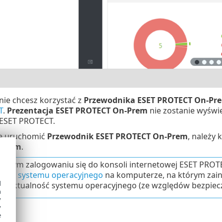
i nie chcesz korzystać z
Przewodnika ESET PROTECT On-Pr
T
.
Prezentacja ESET PROTECT On-Prem
nie zostanie wyświ
 ESET PROTECT.
e uruchomić
Przewodnik ESET PROTECT On-Prem
, należy 
-Prem
.
wszym zalogowaniu się do konsoli internetowej ESET PROTE
zacja systemu operacyjnego
na komputerze, na którym zai
d
ć aktualność systemu operacyjnego (ze względów bezpiecz
h
y
y
e