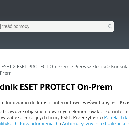
 ESET
>
ESET PROTECT On-Prem
>
Pierwsze kroki
>
Konsola
-Prem
dnik ESET PROTECT On-Prem
ym logowaniu do konsoli internetowej wyświetlany jest
Prz
odstawowe objaśnienia ważnych elementów konsoli inter
ów zabezpieczających firmy ESET. Przeczytasz o
Panelach k
litykach
,
Powiadomieniach
i
Automatycznych aktualizacjac