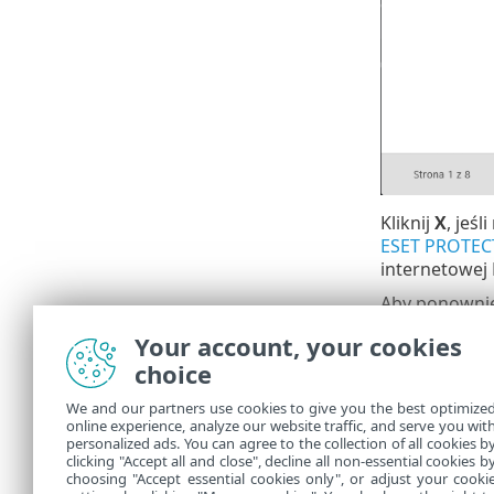
Kliknij
X
, jeśl
ESET PROTEC
internetowej
Aby ponowni
PROTECT On
Your account, your cookies
Po pier
choice
Aktuali
We and our partners use cookies to give you the best optimize
zapewni
online experience, analyze our website traffic, and serve you wit
personalized ads. You can agree to the collection of all cookies b
clicking "Accept all and close", decline all non-essential cookies b
choosing "Accept essential cookies only", or adjust your cooki