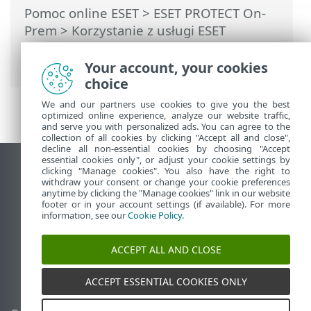
Pomoc online ESET
>
ESET PROTECT On-
Prem
>
Korzystanie z usługi ESET
PROTECT On-Prem
> Automatyczne
aktualizacje
Your account, your cookies
choice
We and our partners use cookies to give you the best
optimized online experience, analyze our website traffic,
and serve you with personalized ads. You can agree to the
collection of all cookies by clicking "Accept all and close",
decline all non-essential cookies by choosing "Accept
essential cookies only", or adjust your cookie settings by
Wyświetl witrynę internetową dla
clicking "Manage cookies". You also have the right to
withdraw your consent or change your cookie preferences
komputerów
anytime by clicking the "Manage cookies" link in our website
footer or in your account settings (if available). For more
End of Life
information, see our
Cookie Policy
.
Baza wiedzy ESET
Forum ESET
ACCEPT ALL AND CLOSE
ESET Status Portal
Pomoc regionalna
ACCEPT ESSENTIAL COOKIES ONLY