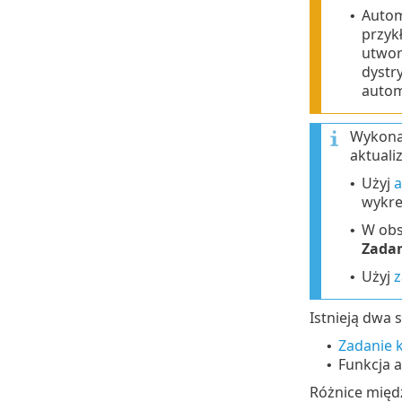
Autom
•
przyk
utwor
dystr
autom
Wykonaj
aktuali
Użyj
a
•
wykre
W ob
•
Zada
Użyj
z
•
Istnieją dwa 
Zadanie 
•
Funkcja a
•
Różnice międz