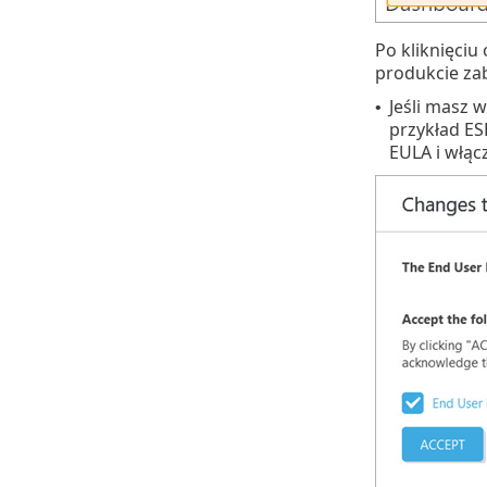
Po kliknięciu 
produkcie za
Jeśli masz 
•
przykład ESE
EULA i włąc