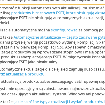
orzystać z funkcji automatycznych aktualizacji, musisz mie
z listę
produktów biznesowych ESET, które obsługują aktua
pieczające ESET nie obsługują automatycznych aktualizacji,
łości.
lizacje automatyczne można
skonfigurować
za pomocą poli
z także
Automatyczne aktualizacje — często zadawane pyt
aniu przyszłej wersji początkowo wydanej kompilacji 9.x (na
wyższa niż w pierwszej kompilacji 9.x). Aby zapewnić maksym
lizacje produktów są wprowadzane stopniowo i mają opóź
i produktu zabezpieczającego ESET. W międzyczasie konsol
pieczający ESET jako nieaktualny.
 automatyczne aktualizacje dla całej sieci zajmują dużo cza
dź aktualizację produktu
.
 aktualizacją produktu zabezpieczającego ESET upewnij się,
ystemie operacyjnym są zainstalowane najnowsze aktualiza
 ma oczekujących aktualizacji systemu Windows ani pono
z także:
Jakie są różne typy aktualizacji i wydań produktów