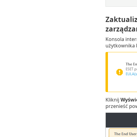
Zaktuali
zarządza
Konsola inte
użytkownika 
Kliknij
Wyświe
przenieść po