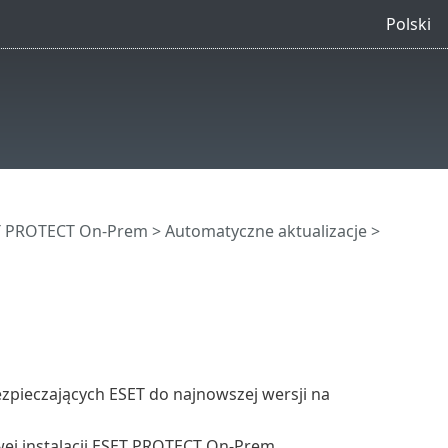
Polski
ET PROTECT On-Prem
>
Automatyczne aktualizacje
>
pieczających ESET do najnowszej wersji na
ej instalacji ESET PROTECT On-Prem.