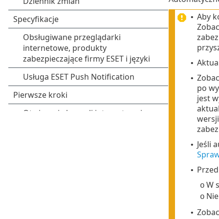
Aby k
•
Zobac
zabez
przysz
Aktua
•
Zobac
•
po wyd
jest 
aktua
wersj
zabez
Jeśli
•
Spraw
Przed
•
W s
o
Nie
o
Zobac
•