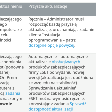
ktualnieniu
Przyszłe aktualizacje
ieczającego
Ręcznie – Administrator musi
wego
rozpocząć każdą przyszłą
mputera ze
aktualizację, uruchamiając zadanie
 celu
klienta Instalacja
lności
oprogramowania – patrz
dostępne opcje powyżej
.
ieczającego
Automatycznie – automatyczne
uchomienia
aktualizacje
obsługiwanych
ast (ponowne
produktów zabezpieczających
zane).
firmy ESET po wydaniu nowej
 On-Prem
wersji (aktualizacja jest opóźniona
ację i
ze względu na stabilność).
utera z
Sprawdzanie uaktualnień
ocą
zadania
produktów zabezpieczających
aznaczonym
ESET można wymusić ręcznie,
ownie
korzystając z zadania
Sprawdź
dostępność aktualizacji