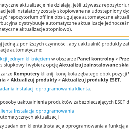
atyczne aktualizacje nie działają, jeśli używasz repozytori
ład jeśli instalatory zostały skopiowane na udostępniony dy
zyć repozytorium offline obsługujące automatyczne aktuali
ybucyjna dystrybuuje automatyczne aktualizacje jednocześni
atyczne aktualizacje stopniowo).
 jedną z poniższych czynności, aby uaktualnić produkty zab
zacje automatyczne:
kcji jednym kliknięciem
w obszarze
Panel kontrolny
>
Prze
s słupkowy i wybierz opcję
Aktualizuj zainstalowane skła
szarze
Komputery
kliknij ikonę koła zębatego obok pozycji
nia
>
Aktualizuj produkty
>
Aktualizuj produkty ESET
.
adania instalacji oprogramowania klienta
.
sposoby uaktualnienia produktów zabezpieczających ESET d
klienta Instalacja oprogramowania
utomatycznych aktualizacji
y zadaniem klienta Instalacja oprogramowania a funkcją a