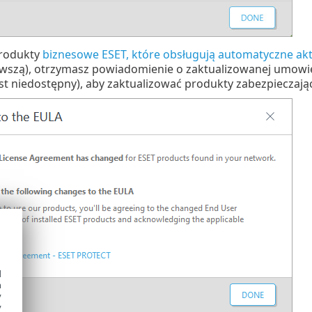
produkty
biznesowe ESET, które obsługują automatyczne akt
wszą), otrzymasz powiadomienie o zaktualizowanej umowie 
st niedostępny), aby zaktualizować produkty zabezpieczają
d
h
y
y