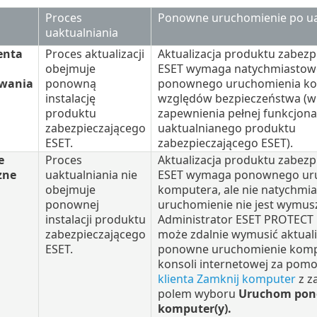
Proces
Ponowne uruchomienie po ua
uaktualniania
enta
Proces aktualizacji
Aktualizacja produktu zabezp
obejmuje
ESET wymaga natychmiasto
wania
ponowną
ponownego uruchomienia ko
instalację
względów bezpieczeństwa (w
produktu
zapewnienia pełnej funkcjona
zabezpieczającego
uaktualnianego produktu
ESET.
zabezpieczającego ESET).
e
Proces
Aktualizacja produktu zabezp
zne
uaktualniania nie
ESET wymaga ponownego ur
obejmuje
komputera, ale nie natychmi
ponownej
uruchomienie nie jest wymus
instalacji produktu
Administrator ESET PROTECT
zabezpieczającego
może zdalnie wymusić aktualiz
ESET.
ponowne uruchomienie komp
konsoli internetowej za pom
klienta Zamknij komputer
z z
polem wyboru
Uruchom pon
komputer(y).