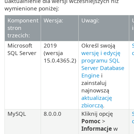
uaktualnienie dla wersji wcześniejszych niż
wymienione poniżej:
Komponent
Wersja:
Uwagi:
stron
trzecich:
Microsoft
2019
Określ swoją
SQL Server
(wersja
wersję i edycję
15.0.4365.2
)
programu SQL
Server Database
Engine
i
zainstaluj
najnowszą
aktualizację
zbiorczą
.
MySQL
8.0.0.0
Kliknij opcję
Pomoc
>
Informacje
w