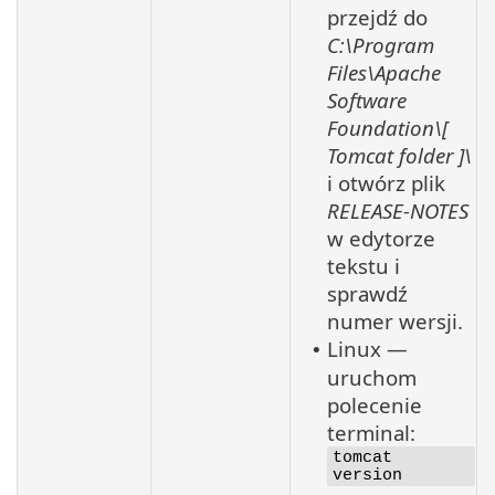
przejdź do
C:\Program
Files\Apache
Software
Foundation\[
Tomcat
folder
]\
i otwórz plik
RELEASE-NOTES
w edytorze
tekstu i
sprawdź
numer wersji.
Linux —
•
uruchom
polecenie
terminal:
tomcat
version