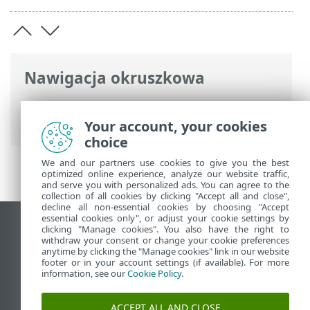
Nawigacja okruszkowa
Pomoc online ESET
>
ESET PROTECT On-
Prem
>
Pierwsze kroki
Your account, your cookies
choice
We and our partners use cookies to give you the best
optimized online experience, analyze our website traffic,
and serve you with personalized ads. You can agree to the
collection of all cookies by clicking "Accept all and close",
decline all non-essential cookies by choosing "Accept
essential cookies only", or adjust your cookie settings by
Wyświetl witrynę internetową dla
clicking "Manage cookies". You also have the right to
withdraw your consent or change your cookie preferences
komputerów
anytime by clicking the "Manage cookies" link in our website
footer or in your account settings (if available). For more
End of Life
information, see our
Cookie Policy
.
Baza wiedzy ESET
Forum ESET
ACCEPT ALL AND CLOSE