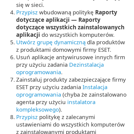
się w sieci.
4.
Przypisz
wbudowaną politykę
Raporty
dotyczące aplikacji — Raporty
dotyczące wszystkich zainstalowanych
aplikacji
do wszystkich komputerów.
5.
Utwórz grupę dynamiczną
dla produktów
z produktami domowymi firmy ESET.
6.
Usuń aplikacje antywirusowe innych firm
przy użyciu zadania
Dezinstalacja
oprogramowania
.
7.
Zainstaluj produkty zabezpieczające firmy
ESET przy użyciu zadania
Instalacja
oprogramowania
(chyba że zainstalowano
agenta przy użyciu
instalatora
kompleksowego
).
8.
Przypisz
politykę z zalecanymi
ustawieniami do wszystkich komputerów
z zainstalowanymi produktami