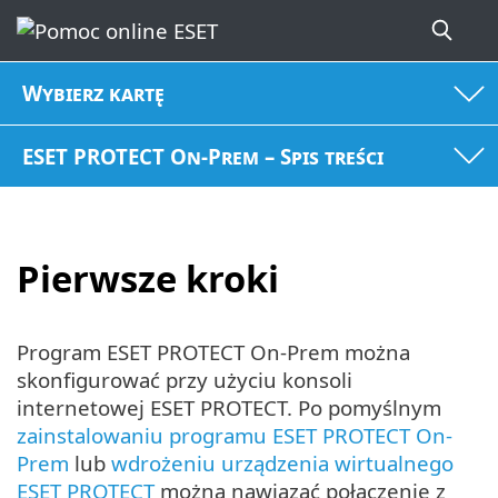
Wybierz kartę
ESET PROTECT On-Prem – Spis treści
Pierwsze kroki
Program ESET PROTECT On-Prem można
skonfigurować przy użyciu konsoli
internetowej ESET PROTECT. Po pomyślnym
zainstalowaniu programu ESET PROTECT On-
Prem
lub
wdrożeniu urządzenia wirtualnego
ESET PROTECT
można nawiązać połączenie z