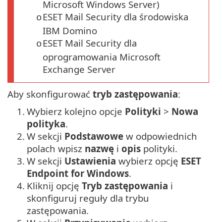
Microsoft Windows Server)
ESET Mail Security dla środowiska
o
IBM Domino
ESET Mail Security dla
o
oprogramowania Microsoft
Exchange Server
Aby skonfigurować
tryb zastępowania
:
1.
Wybierz kolejno opcje
Polityki
>
Nowa
polityka
.
2.
W sekcji
Podstawowe
w odpowiednich
polach wpisz
nazwę
i
opis
polityki.
3.
W sekcji
Ustawienia
wybierz opcję
ESET
Endpoint for Windows
.
4.
Kliknij opcję
Tryb zastępowania
i
skonfiguruj reguły dla trybu
zastępowania.