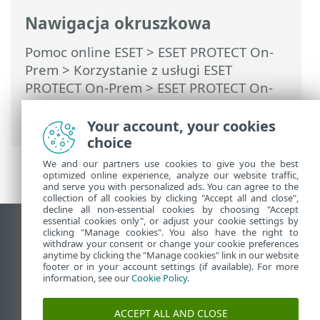
Nawigacja okruszkowa
Pomoc online ESET
>
ESET PROTECT On-
Prem
>
Korzystanie z usługi ESET
PROTECT On-Prem
>
ESET PROTECT On-
Prem Menu główne
>
Polityki
> Jak
używać trybu zastępowania
Your account, your cookies
choice
We and our partners use cookies to give you the best
optimized online experience, analyze our website traffic,
and serve you with personalized ads. You can agree to the
collection of all cookies by clicking "Accept all and close",
decline all non-essential cookies by choosing "Accept
essential cookies only", or adjust your cookie settings by
Wyświetl witrynę internetową dla
clicking "Manage cookies". You also have the right to
withdraw your consent or change your cookie preferences
komputerów
anytime by clicking the "Manage cookies" link in our website
footer or in your account settings (if available). For more
End of Life
information, see our
Cookie Policy
.
Baza wiedzy ESET
Forum ESET
ACCEPT ALL AND CLOSE