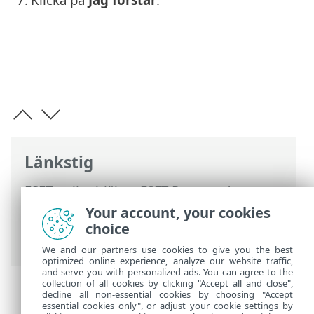
Länkstig
ESET onlinehjälp
>
ESET Password
Manager
>
Produktaktivering
> Hantera
Your account, your cookies
Password Manager på ESET HOME-
choice
portalen
We and our partners use cookies to give you the best
optimized online experience, analyze our website traffic,
and serve you with personalized ads. You can agree to the
collection of all cookies by clicking "Accept all and close",
decline all non-essential cookies by choosing "Accept
essential cookies only", or adjust your cookie settings by