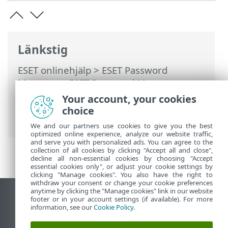
Länkstig
ESET onlinehjälp
>
ESET Password
Manager
>
ESET Password Manager
avslutas
> Exportera Password Manager-
Your account, your cookies
lösenord och importera till
choice
webbläsare/app
We and our partners use cookies to give you the best
optimized online experience, analyze our website traffic,
and serve you with personalized ads. You can agree to the
collection of all cookies by clicking "Accept all and close",
decline all non-essential cookies by choosing "Accept
essential cookies only", or adjust your cookie settings by
clicking "Manage cookies". You also have the right to
withdraw your consent or change your cookie preferences
anytime by clicking the "Manage cookies" link in our website
Visa skrivbords-webbplats
footer or in your account settings (if available). For more
information, see our
Cookie Policy
.
End of Life
ESET kunskapsbas