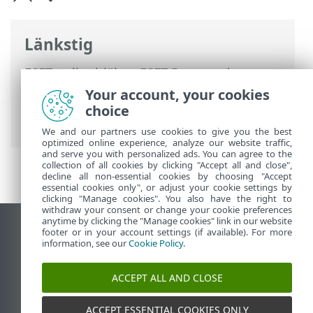
Länkstig
ESET onlinehjälp
>
ESET Password
Manager
>
Arbeta med ESET Password
Your account, your cookies
Manager
>
Inställningar
>
Mitt konto
>
choice
Master-lösenord
We and our partners use cookies to give you the best
optimized online experience, analyze our website traffic,
and serve you with personalized ads. You can agree to the
collection of all cookies by clicking "Accept all and close",
decline all non-essential cookies by choosing "Accept
essential cookies only", or adjust your cookie settings by
clicking "Manage cookies". You also have the right to
withdraw your consent or change your cookie preferences
anytime by clicking the "Manage cookies" link in our website
Visa skrivbords-webbplats
footer or in your account settings (if available). For more
information, see our
Cookie Policy
.
End of Life
ESET kunskapsbas
ACCEPT ALL AND CLOSE
ESET forum
ESET Status Portal
ACCEPT ESSENTIAL COOKIES ONLY