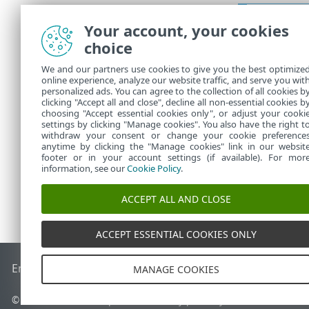
Ak máte
Your account, your cookies
predpl
choice
5.
Vyberte s
We and our partners use cookies to give you the best optimize
online experience, analyze our website traffic, and serve you wit
6.
Akciu pot
personalized ads. You can agree to the collection of all cookies b
7.
Kliknite 
clicking "Accept all and close", decline all non-essential cookies b
choosing "Accept essential cookies only", or adjust your cooki
settings by clicking "Manage cookies". You also have the right t
withdraw your consent or change your cookie preference
anytime by clicking the "Manage cookies" link in our websit
footer or in your account settings (if available). For mor
information, see our
Cookie Policy
.
ACCEPT ALL AND CLOSE
ACCEPT ESSENTIAL COOKIES ONLY
End of Life
Databáza znalostí ESET
ESET Fórum
ESET Status
MANAGE COOKIES
© 1992 - 2026 ESET, spol. s r. o. Všetky práva vyhradené.