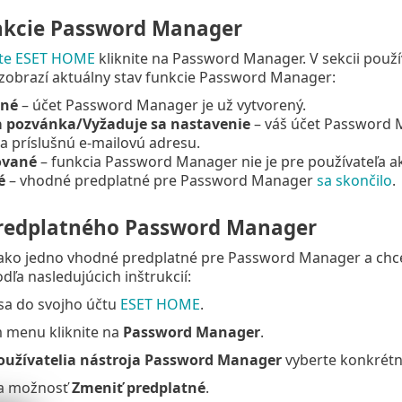
nkcie Password Manager
te ESET HOME
kliknite na Password Manager. V sekcii pou
zobrazí aktuálny stav funkcie Password Manager:
ané
– účet Password Manager je už vytvorený.
 pozvánka/Vyžaduje sa nastavenie
– váš účet Password Ma
a príslušnú e‑mailovú adresu.
ované
– funkcia
Password Manager
nie je pre používateľa a
é
– vhodné predplatné pre Password Manager
sa skončilo
.
redplatného Password Manager
 ako jedno vhodné predplatné pre Password Manager a chce
dľa nasledujúcich inštrukcií:
 sa do svojho účtu
ESET HOME
.
 menu kliknite na
Password Manager
.
oužívatelia nástroja Password Manager
vyberte konkrétn
na možnosť
Zmeniť predplatné
.