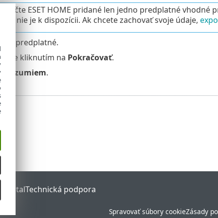
 v účte ESET HOME pridané len jedno predplatné vhodné 
atné
nie je k dispozícii. Ak chcete zachovať svoje údaje,
expo
i iné predplatné.
d
h
vrďte kliknutím na
Pokračovať
.
y
na
Rozumiem
.
y
e
o
s
e
e
 Portal
Technická podpora
Spravovať súbory cookie
Zásady po