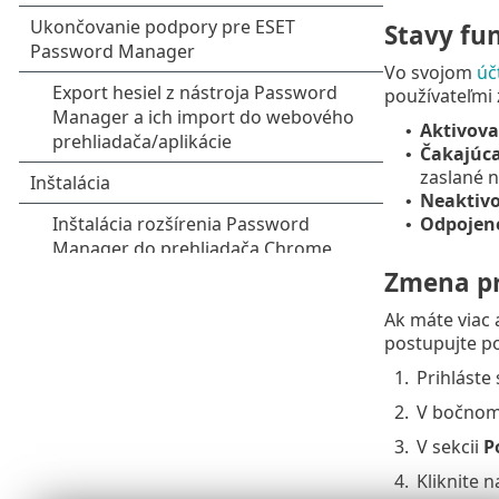
Stavy fu
Vo svojom
úč
používateľmi 
Aktivov
•
Čakajúca
•
zaslané n
Neaktiv
•
Odpojen
•
Zmena p
Ak máte viac
postupujte po
1.
Prihláste
2.
V bočnom
3.
V sekcii
P
4.
Kliknite 