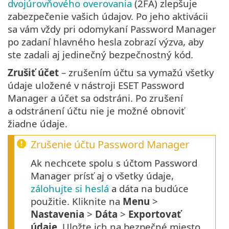
dvojúrovňového overovania
(2FA) zlepšuje
zabezpečenie vašich údajov. Po jeho aktivácii
sa vám vždy pri odomykaní Password Manager
po zadaní hlavného hesla zobrazí výzva, aby
ste zadali aj jedinečný bezpečnostný kód.
Zrušiť účet
– zrušením účtu sa vymažú všetky
údaje uložené v nástroji ESET Password
Manager a účet sa odstráni. Po zrušení
a odstránení účtu nie je možné obnoviť
žiadne údaje.
Zrušenie účtu Password Manager
Ak nechcete spolu s účtom Password
Manager prísť aj o všetky údaje,
zálohujte si heslá
a dáta na budúce
použitie. Kliknite na
Menu
>
Nastavenia
>
Dáta
>
Exportovať
údaje
. Uložte ich na bezpečné miesto.