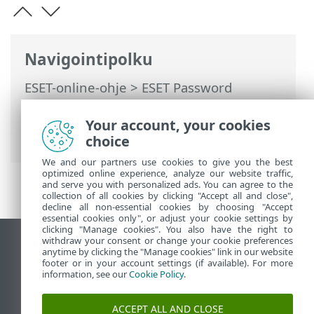
Navigointipolku
ESET-online-ohje
>
ESET Password
Manager
>
Tuotteen ESET Password
Manager käsitteleminen
>
Your account, your cookies
Tietoturvaraportti
choice
We and our partners use cookies to give you the best
optimized online experience, analyze our website traffic,
and serve you with personalized ads. You can agree to the
collection of all cookies by clicking "Accept all and close",
decline all non-essential cookies by choosing "Accept
essential cookies only", or adjust your cookie settings by
clicking "Manage cookies". You also have the right to
withdraw your consent or change your cookie preferences
Näytä tietokonesivusto
anytime by clicking the "Manage cookies" link in our website
footer or in your account settings (if available). For more
End of Life
information, see our
Cookie Policy
.
ESET-tietämyskanta
ESET-foorumi
ACCEPT ALL AND CLOSE