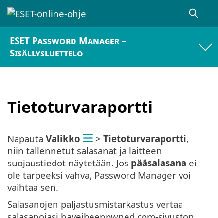
ESET Password Manager –
Sisällysluettelo
Tietoturvaraportti
Napauta
Valikko
>
Tietoturvaraportti
,
niin tallennetut salasanat ja laitteen
suojaustiedot näytetään. Jos
pääsalasana
ei
ole tarpeeksi vahva, Password Manager voi
vaihtaa sen.
Salasanojen paljastusmistarkastus vertaa
salasanojasi haveibeenpwned.com-sivuston