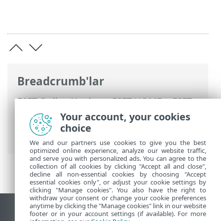
Breadcrumb'lar
ESET Online Yardım
>
ESET HOME
>
ESET
HOME ile çalışma
>
Abonelikler ve
Your account, your cookies
abonelik yönetimi
> Deneme sürümü
choice
aboneliği
We and our partners use cookies to give you the best
optimized online experience, analyze our website traffic,
and serve you with personalized ads. You can agree to the
collection of all cookies by clicking "Accept all and close",
decline all non-essential cookies by choosing "Accept
essential cookies only", or adjust your cookie settings by
clicking "Manage cookies". You also have the right to
withdraw your consent or change your cookie preferences
anytime by clicking the "Manage cookies" link in our website
Masaüstü sitesini görüntüle
footer or in your account settings (if available). For more