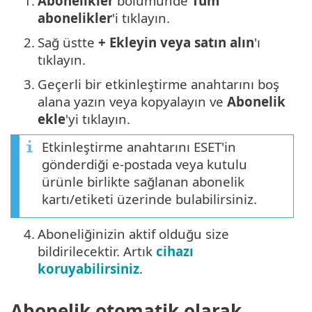
1.
Abonelikler
bölümünde
Tüm
abonelikler
'i tıklayın.
2.
Sağ üstte
+ Ekleyin veya satın alın
'ı
tıklayın.
3.
Geçerli bir etkinleştirme anahtarını boş
alana yazın veya kopyalayın ve
Abonelik
ekle
'yi tıklayın.
Etkinleştirme anahtarını ESET'in
gönderdiği e-postada veya kutulu
ürünle birlikte sağlanan abonelik
kartı/etiketi üzerinde bulabilirsiniz.
4.
Aboneliğinizin aktif olduğu size
bildirilecektir. Artık
cihazı
koruyabilirsiniz
.
Abonelik otomatik olarak