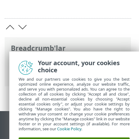
Breadcrumb'lar
ESET Online Yardım
>
ESET HOME
>
ESET
Your account, your cookies
HOME ile çalışma
>
Abonelikler ve
choice
abonelik yönetimi
> Abonelik ekleme
We and our partners use cookies to give you the best
optimized online experience, analyze our website traffic,
and serve you with personalized ads. You can agree to the
collection of all cookies by clicking "Accept all and close",
decline all non-essential cookies by choosing "Accept
essential cookies only", or adjust your cookie settings by
clicking "Manage cookies". You also have the right to
withdraw your consent or change your cookie preferences
anytime by clicking the "Manage cookies" link in our website
Masaüstü sitesini görüntüle
footer or in your account settings (if available). For more
information, see our
Cookie Policy
.
End of Life