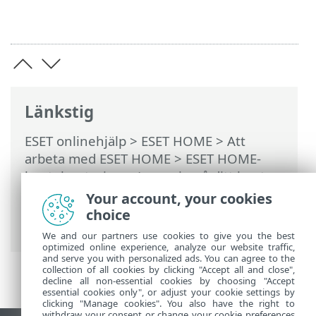
Länkstig
ESET onlinehjälp
>
ESET HOME
>
Att
arbeta med ESET HOME
>
ESET HOME-
kontohantering
>
Logga in på ditt konto
för ESET HOME
>
Social inloggning
>
Your account, your cookies
Social inloggning misslyckades – e-
choice
postadressen används redan
We and our partners use cookies to give you the best
optimized online experience, analyze our website traffic,
and serve you with personalized ads. You can agree to the
collection of all cookies by clicking "Accept all and close",
decline all non-essential cookies by choosing "Accept
essential cookies only", or adjust your cookie settings by
clicking "Manage cookies". You also have the right to
withdraw your consent or change your cookie preferences