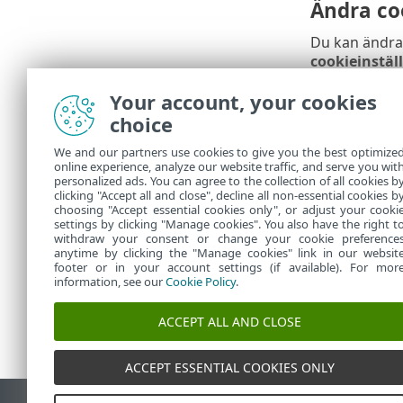
Ändra co
Du kan ändra 
cookieinstäl
Your account, your cookies
Tillgång 
choice
Håll dig info
We and our partners use cookies to give you the best optimize
online experience, analyze our website traffic, and serve you wit
Sekretesspol
personalized ads. You can agree to the collection of all cookies b
Användnings
clicking "Accept all and close", decline all non-essential cookies b
choosing "Accept essential cookies only", or adjust your cooki
settings by clicking "Manage cookies". You also have the right t
withdraw your consent or change your cookie preference
anytime by clicking the "Manage cookies" link in our websit
footer or in your account settings (if available). For mor
information, see our
Cookie Policy
.
ACCEPT ALL AND CLOSE
ACCEPT ESSENTIAL COOKIES ONLY