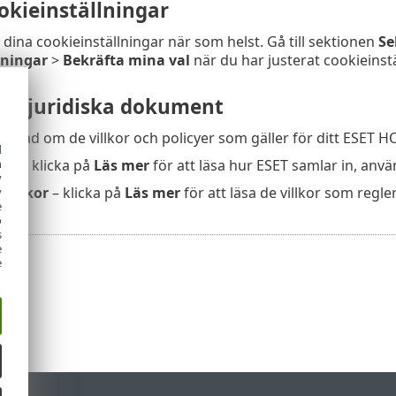
okieinställningar
dina cookieinställningar när som helst. Gå till sektionen
Se
lningar
>
Bekräfta mina val
när du har justerat cookieinst
till juridiska dokument
rmerad om de villkor och policyer som gäller för ditt ESET 
d
h
icy
– klicka på
Läs mer
för att läsa hur ESET samlar in, anv
y
villkor
– klicka på
Läs mer
för att läsa de villkor som reg
y
e
o
s
e
e