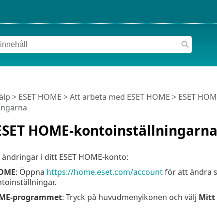
älp
>
ESET HOME
>
Att arbeta med ESET HOME
>
ESET HOME
ingarna
ESET HOME-kontoinställningarn
 ändringar i ditt ESET HOME-konto:
HOME
: Öppna
https://home.eset.com/account
för att ändra 
oinställningar.
OME-programmet
: Tryck på huvudmenyikonen och välj
Mitt