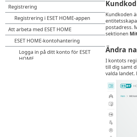
Kundkod
Kundkoden är 
entitetsskap
postadress. 
sektionen
Mi
Ändra na
I kontots reg
till dig samt
valda landet.