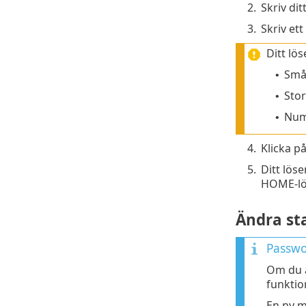
2.
Skriv dit
3.
Skriv ett
Ditt lö
Små
•
Stor
•
Nu
•
4.
Klicka p
5.
Ditt lös
HOME-lö
Ändra st
Passwo
Om du 
funktio
En ny m