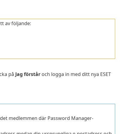
t av följande:
icka på
Jag förstår
och logga in med ditt nya ESET
r det medlemmen där Password Manager-
tadress medan din ursprungliga e-postadress och