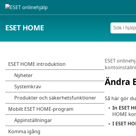
ESET HOME
ESET onlinehj
kontoinställn
Ändra 
Så här gör du
In ESET 
•
HOME kont
I ESET H
•