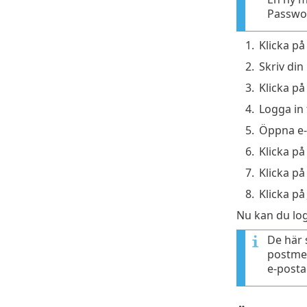
Passwor
1.
Klicka p
2.
Skriv di
3.
Klicka p
4.
Logga in 
5.
Öppna e
6.
Klicka på
7.
Klicka p
8.
Klicka p
Nu kan du lo
De här 
postmed
e-post