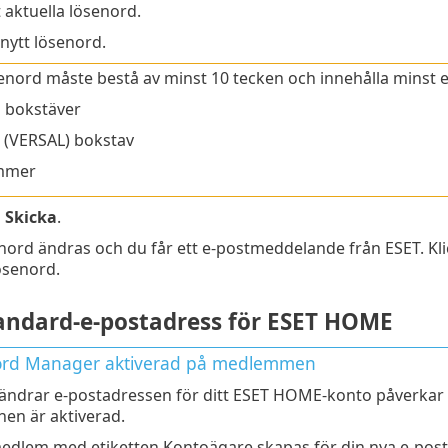
t aktuella lösenord.
 nytt lösenord.
senord måste bestå av minst 10 tecken och innehålla minst et
 bokstäver
 (VERSAL) bokstav
mmer
å
Skicka
.
enord ändras och du får ett e-postmeddelande från ESET. Kl
senord.
andard-e-postadress för ESET HOME
rd Manager aktiverad på medlemmen
ändrar e-postadressen för ditt ESET HOME-konto påverka
nen är aktiverad.
edlem med etiketten Kontoägare skapas för din nya e-pos