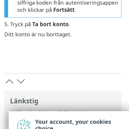
siffriga koden från autentiseringsappen
och klickar på
Fortsätt
.
5.
Tryck på
Ta bort konto
.
Ditt konto är nu borttaget.
Länkstig
ESET onlinehjälp
>
ESET HOME
>
Att
arbeta med ESET HOME
>
ESET HOME-
Your account, your cookies
kontohantering
> Ta bort ditt ESET
choice