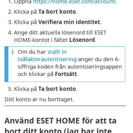
1.
Öppna
https://home.eset.com/account
.
2.
Klicka på
Ta bort konto
.
3.
Klicka på
Verifiera min identitet
.
4.
Ange ditt aktuella lösenord till ESET
HOME-kontot i fältet
Lösenord
.
Om du har
ställt in
tvåfaktorautentisering
anger du den 6-
siffriga koden från autentiseringsappen
och klickar på
Fortsätt
.
5.
Klicka på
Ta bort konto
.
Ditt konto är nu borttaget.
Använd ESET HOME för att ta
bort ditt konto (jag har inte