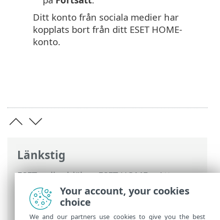
Ditt konto från sociala medier har
kopplats bort från ditt ESET HOME-
konto.
Länkstig
ESET onlinehjälp
>
ESET HOME
>
Att
arbeta med ESET HOME
>
ESET HOME-
Your account, your cookies
kontohantering
>
Logga in på ditt konto
choice
för ESET HOME
> Social inloggning
We and our partners use cookies to give you the best