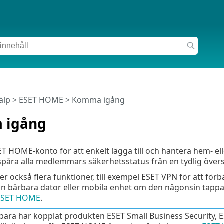
älp
>
ESET HOME
>
Komma igång
 igång
ET HOME-konto för att enkelt lägga till och hantera hem- ell
åra alla medlemmars säkerhetsstatus från en tydlig övers
 också flera funktioner, till exempel ESET VPN för att förbä
 din bärbara dator eller mobila enhet om den någonsin tappas 
 ESET HOME
.
bara har kopplat produkten ESET Small Business Security, 