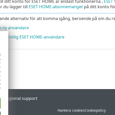
till ditt konto för ESET HOME är endast funktionerna ,
ESET
r du lägger till
ESET HOME-abonnemanget
på ditt konto f
öljande alternativ för att komma igång, beroende på om du r
en ny användare
en befintlig ESET HOME-användare
d
h
y
y
e
o
s
e
e
al
Regional support
Hantera cookies
Cookiepolicy