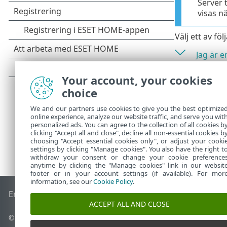
Server 
visas nä
Välj ett av f
Jag är 
Jag är 
Your account, your cookies
choice
We and our partners use cookies to give you the best optimize
online experience, analyze our website traffic, and serve you wit
personalized ads. You can agree to the collection of all cookies b
clicking "Accept all and close", decline all non-essential cookies b
choosing "Accept essential cookies only", or adjust your cooki
settings by clicking "Manage cookies". You also have the right t
withdraw your consent or change your cookie preference
anytime by clicking the "Manage cookies" link in our websit
footer or in your account settings (if available). For mor
information, see our
Cookie Policy
.
End of Life
ESET kunskapsbas
ESET forum
ESET Status Port
ACCEPT ALL AND CLOSE
© 1992 - 2026 ESET, spol. s r.o. – med ensamrätt.