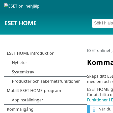
ESET HOME
ESET onlinehj
Komma
Skapa ditt ES
medlem och sp
ESET HOME ger
för att hitta
Funktioner i
När du 