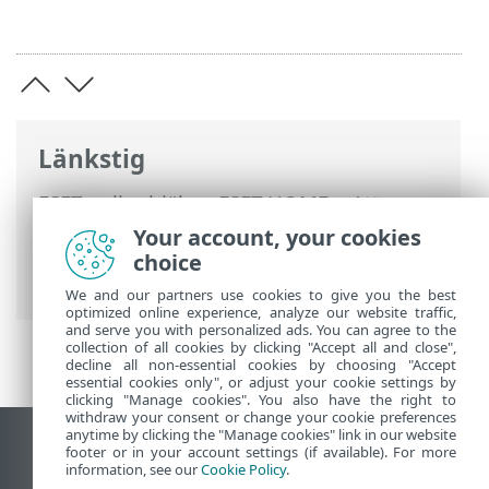
Länkstig
ESET onlinehjälp
>
ESET HOME
>
Att
arbeta med ESET HOME
>
Medlemmar
>
Your account, your cookies
ESET-funktioner som har tilldelats
choice
medlemmen
> Antivirusskydd
We and our partners use cookies to give you the best
optimized online experience, analyze our website traffic,
and serve you with personalized ads. You can agree to the
collection of all cookies by clicking "Accept all and close",
decline all non-essential cookies by choosing "Accept
essential cookies only", or adjust your cookie settings by
clicking "Manage cookies". You also have the right to
withdraw your consent or change your cookie preferences
anytime by clicking the "Manage cookies" link in our website
Visa skrivbords-webbplats
footer or in your account settings (if available). For more
information, see our
Cookie Policy
.
End of Life