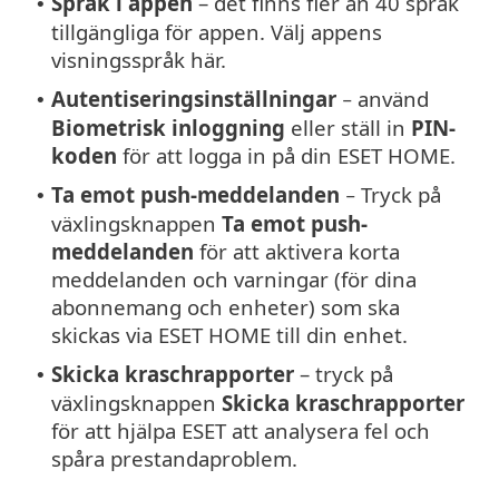
Språk i appen
– det finns fler än 40 språk
•
tillgängliga för appen. Välj appens
visningsspråk här.
Autentiseringsinställningar
− använd
•
Biometrisk inloggning
eller ställ in
PIN-
koden
för att logga in på din ESET HOME.
Ta emot push-meddelanden
− Tryck på
•
växlingsknappen
Ta emot push-
meddelanden
för att aktivera korta
meddelanden och varningar (för dina
abonnemang och enheter) som ska
skickas via ESET HOME till din enhet.
Skicka kraschrapporter
– tryck på
•
växlingsknappen
Skicka kraschrapporter
för att hjälpa ESET att analysera fel och
spåra prestandaproblem.