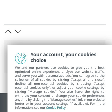
Länkstig
Your account, your cookies
ESET onlinehjälp
>
ESET HOME
>
Mobilt
choice
ESET HOME-program
> Appinställningar
We and our partners use cookies to give you the best
optimized online experience, analyze our website traffic,
and serve you with personalized ads. You can agree to the
collection of all cookies by clicking "Accept all and close",
decline all non-essential cookies by choosing "Accept
essential cookies only", or adjust your cookie settings by
clicking "Manage cookies". You also have the right to
withdraw your consent or change your cookie preferences
anytime by clicking the "Manage cookies" link in our website
Visa skrivbords-webbplats
footer or in your account settings (if available). For more
information, see our
Cookie Policy
.
End of Life