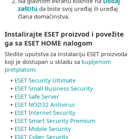
2.
Na glavnom ekranu kliknite na
Dodaj
zaštitu
da biste svoj uređaj ili uređaj
člana domaćinstva.
Instalirajte ESET proizvod i povežite
ga sa ESET HOME nalogom
Sledite uputstva za instalaciju ESET proizvoda
koji je dostupan u skladu sa
kupljenom
pretplatom
:
ESET Security Ultimate
•
ESET Small Business Security
•
ESET Safe Server
•
ESET NOD32 Antivirus
•
ESET Internet Security
•
ESET Smart Security Premium
•
ESET Mobile Security
•
ESET Cyber Security
•