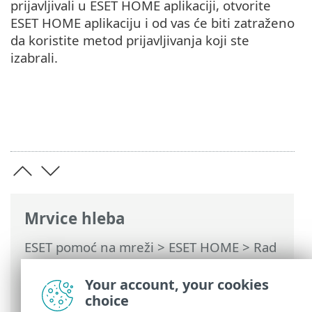
prijavljivali u ESET HOME aplikaciji, otvorite
ESET HOME aplikaciju i od vas će biti zatraženo
da koristite metod prijavljivanja koji ste
izabrali.
Mrvice hleba
ESET pomoć na mreži
>
ESET HOME
>
Rad
sa programom ESET HOME
>
Upravljanje
ESET HOME nalogom
> Kako da se
Your account, your cookies
prijavite na svoj ESET HOME nalog
choice