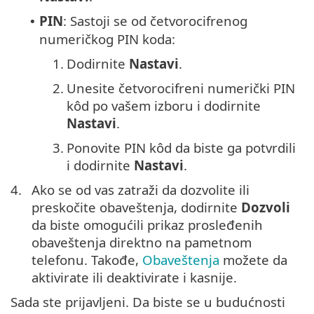
PIN
: Sastoji se od četvorocifrenog
•
numeričkog PIN koda:
1.
Dodirnite
Nastavi
.
2.
Unesite četvorocifreni numerički PIN
kôd po vašem izboru i dodirnite
Nastavi
.
3.
Ponovite PIN kôd da biste ga potvrdili
i dodirnite
Nastavi
.
4.
Ako se od vas zatraži da dozvolite ili
preskočite obaveštenja, dodirnite
Dozvoli
da biste omogućili prikaz prosleđenih
obaveštenja direktno na pametnom
telefonu. Takođe,
Obaveštenja
možete da
aktivirate ili deaktivirate i kasnije.
Sada ste prijavljeni. Da biste se u budućnosti