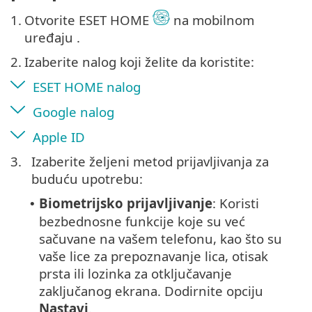
1.
Otvorite ESET HOME
na mobilnom
uređaju .
2.
Izaberite nalog koji želite da koristite:
ESET HOME nalog
Google nalog
Apple ID
3.
Izaberite željeni metod prijavljivanja za
buduću upotrebu:
Biometrijsko prijavljivanje
: Koristi
•
bezbednosne funkcije koje su već
sačuvane na vašem telefonu, kao što su
vaše lice za prepoznavanje lica, otisak
prsta ili lozinka za otključavanje
zaključanog ekrana. Dodirnite opciju
Nastavi
.