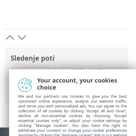
Sledenje poti
Spletna pomoč družbe ESET
>
ESET HOME
>
Delo s programom ESET HOME
>
Your account, your cookies
Upravljanje računa ESET HOME
>
choice
Navodila za prijavo v račun ESET HOME
We and our partners use cookies to give you the best
optimized online experience, analyze our website traffic,
and serve you with personalized ads. You can agree to the
collection of all cookies by clicking "Accept all and close",
decline all non-essential cookies by choosing "Accept
essential cookies only", or adjust your cookie settings by
clicking "Manage cookies". You also have the right to
withdraw your consent or change your cookie preferences
anytime by clicking the "Manage cookies" link in our website