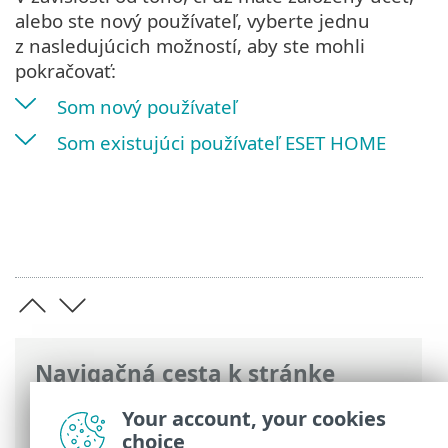
alebo ste nový používateľ, vyberte jednu
z nasledujúcich možností, aby ste mohli
pokračovať:
Som nový používateľ
Som existujúci používateľ ESET HOME
Navigačná cesta k stránke
ESET Online pomocník
>
ESET HOME
>
Your account, your cookies
Ako začať
choice