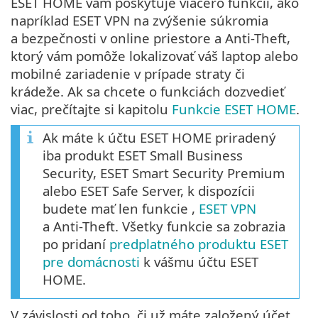
ESET HOME vám poskytuje viacero funkcií, ako
napríklad ESET VPN na zvýšenie súkromia
a bezpečnosti v online priestore a Anti-Theft,
ktorý vám pomôže lokalizovať váš laptop alebo
mobilné zariadenie v prípade straty či
krádeže. Ak sa chcete o funkciách dozvedieť
viac, prečítajte si kapitolu
Funkcie ESET HOME
.
Ak máte k účtu ESET HOME priradený
iba produkt ESET Small Business
Security, ESET Smart Security Premium
alebo ESET Safe Server, k dispozícii
budete mať len funkcie ,
ESET VPN
a Anti-Theft. Všetky funkcie sa zobrazia
po pridaní
predplatného produktu ESET
pre domácnosti
k vášmu účtu ESET
HOME.
V závislosti od toho, či už máte založený účet,