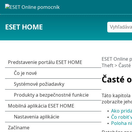
ESET HOME
ESET Online 
Theft
> Časté 
Časté o
Táto kapitola
zobrazíte jeho
Ako prida
•
Čo robiť 
•
Poloha nie
•