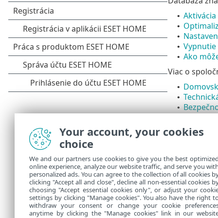
Databáza znal
Aktivácia
•
Optimaliz
•
Nastaveni
•
Vypnutie 
•
Ako môže
•
Viac o spoloč
Domovská
•
Technick
•
Bezpečno
•
Ak nenájdete 
Your account, your cookies
spoločnosti E
choice
Ak si neviete
kontaktného 
We and our partners use cookies to give you the best optimize
online experience, analyze our website traffic, and serve you wit
Ak chcete od
personalized ads. You can agree to the collection of all cookies b
ESET Mobile S
clicking "Accept all and close", decline all non-essential cookies b
choosing "Accept essential cookies only", or adjust your cooki
settings by clicking "Manage cookies". You also have the right t
withdraw your consent or change your cookie preference
anytime by clicking the "Manage cookies" link in our websit