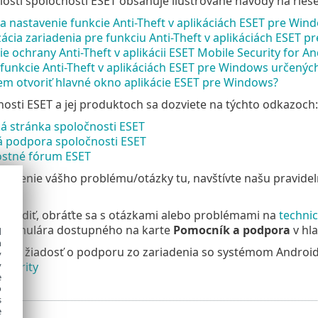
ostí spoločnosti ESET obsahuje ilustrované návody na rieš
 a nastavenie funkcie Anti-Theft v aplikáciách ESET pre W
ácia zariadenia pre funkciu Anti-Theft v aplikáciách ESET
e ochrany Anti-Theft v aplikácii ESET Mobile Security for A
funkcie Anti-Theft v aplikáciách ESET pre Windows určený
m otvoriť hlavné okno aplikácie ESET pre Windows?
nosti ESET a jej produktoch sa dozviete na týchto odkazoch:
 stránka spoločnosti ESET
á podpora spoločnosti ESET
stné fórum ESET
riešenie vášho problému/otázky tu, navštívte našu pravide
SET
.
 poradiť, obráťte sa s otázkami alebo problémami na
techni
formulára dostupného na karte
Pomocník a podpora
v hl
d
h
oslat žiadosť o podporu zo zariadenia so systémom Androi
y
ecurity
y
e
o
s
e