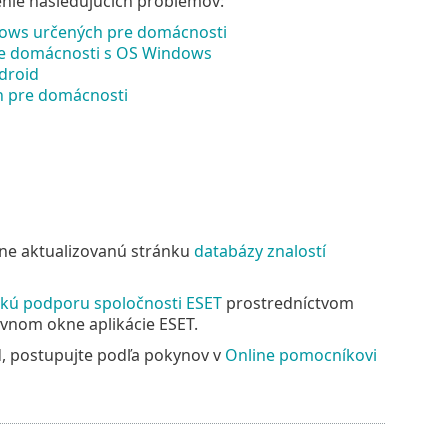
enie nasledujúcich problémov:
indows určených pre domácnosti
 pre domácnosti s OS Windows
ndroid
ch pre domácnosti
lne aktualizovanú stránku
databázy znalostí
ckú podporu spoločnosti ESET
prostredníctvom
avnom okne aplikácie ESET.
d, postupujte podľa pokynov v
Online pomocníkovi