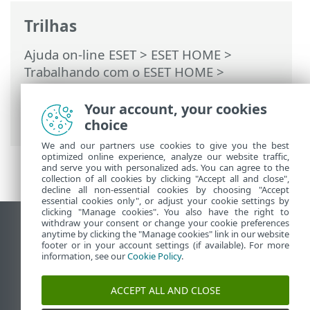
Trilhas
Ajuda on-line ESET
>
ESET HOME
>
Trabalhando com o ESET HOME
>
Membros
>
Recursos ESET atribuídos ao
membro
>
Anti-Theft
> Dispositivos
Your account, your cookies
protegidos pelo Anti-Theft
choice
We and our partners use cookies to give you the best
optimized online experience, analyze our website traffic,
and serve you with personalized ads. You can agree to the
collection of all cookies by clicking "Accept all and close",
decline all non-essential cookies by choosing "Accept
essential cookies only", or adjust your cookie settings by
clicking "Manage cookies". You also have the right to
withdraw your consent or change your cookie preferences
Ver site para desktop
anytime by clicking the "Manage cookies" link in our website
footer or in your account settings (if available). For more
End of Life
information, see our
Cookie Policy
.
Base de conhecimento ESET
Fórum ESET
ACCEPT ALL AND CLOSE
ESET Status Portal