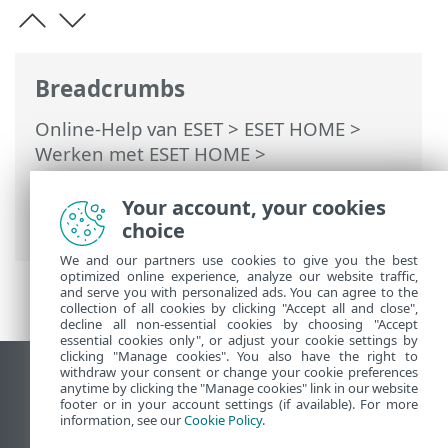
Breadcrumbs
Online-Help van ESET
>
ESET HOME
>
Werken met ESET HOME
>
Abonnementen en abonnementsbeheer
> Wat te doen in geval van een te veel
Your account, your cookies
gebruikt/gelekt abonnement
choice
We and our partners use cookies to give you the best
optimized online experience, analyze our website traffic,
and serve you with personalized ads. You can agree to the
collection of all cookies by clicking "Accept all and close",
decline all non-essential cookies by choosing "Accept
essential cookies only", or adjust your cookie settings by
clicking "Manage cookies". You also have the right to
withdraw your consent or change your cookie preferences
Bureaubladwebsite weergeven
anytime by clicking the "Manage cookies" link in our website
footer or in your account settings (if available). For more
End of Life
information, see our
Cookie Policy
.
ESET Kennisbank