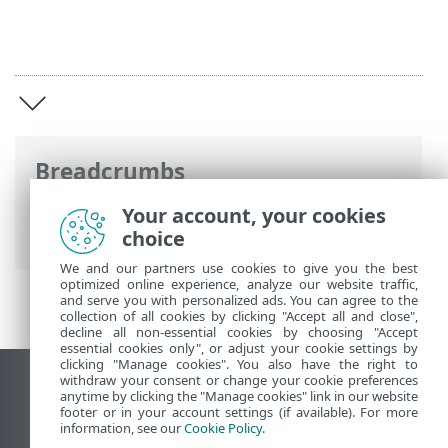
Breadcrumbs
Online-Help van ESET
>
ESET HOME
>
Your account, your cookies
ESET HOME inleiding
choice
We and our partners use cookies to give you the best
optimized online experience, analyze our website traffic,
and serve you with personalized ads. You can agree to the
collection of all cookies by clicking "Accept all and close",
decline all non-essential cookies by choosing "Accept
essential cookies only", or adjust your cookie settings by
clicking "Manage cookies". You also have the right to
withdraw your consent or change your cookie preferences
Bureaubladwebsite weergeven
anytime by clicking the "Manage cookies" link in our website
footer or in your account settings (if available). For more
End of Life
information, see our
Cookie Policy
.
ESET Kennisbank