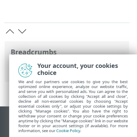
Breadcrumbs
Online-Help van ESET
>
ESET HOME
>
Your account, your cookies
Werken met ESET HOME
> Leden
choice
We and our partners use cookies to give you the best
optimized online experience, analyze our website traffic,
and serve you with personalized ads. You can agree to the
collection of all cookies by clicking "Accept all and close",
decline all non-essential cookies by choosing "Accept
essential cookies only", or adjust your cookie settings by
clicking "Manage cookies". You also have the right to
withdraw your consent or change your cookie preferences
Bureaubladwebsite weergeven
anytime by clicking the "Manage cookies" link in our website
footer or in your account settings (if available). For more
End of Life
information, see our
Cookie Policy
.
ESET Kennisbank