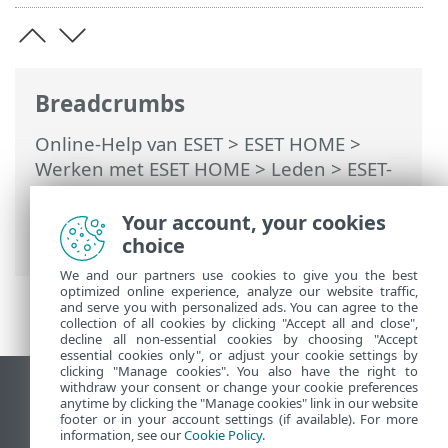
Breadcrumbs
Online-Help van ESET
>
ESET HOME
>
Werken met ESET HOME
>
Leden
>
ESET-
functies die zijn toegewezen aan een lid
>
Anti-Diefstal
>
Apparaten die worden
Your account, your cookies
beveiligd met Anti-Diefstal
> Activiteit
choice
We and our partners use cookies to give you the best
optimized online experience, analyze our website traffic,
and serve you with personalized ads. You can agree to the
collection of all cookies by clicking "Accept all and close",
decline all non-essential cookies by choosing "Accept
essential cookies only", or adjust your cookie settings by
clicking "Manage cookies". You also have the right to
withdraw your consent or change your cookie preferences
Bureaubladwebsite weergeven
anytime by clicking the "Manage cookies" link in our website
footer or in your account settings (if available). For more
End of Life
information, see our
Cookie Policy
.