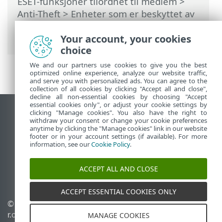
ESET-funksjoner tilordnet til medlem
>
Anti-Theft
>
Enheter som er beskyttet av
Anti-Theft
>
Meldinger
>
Meldingshistorikk
Your account, your cookies
choice
We and our partners use cookies to give you the best
optimized online experience, analyze our website traffic,
and serve you with personalized ads. You can agree to the
collection of all cookies by clicking "Accept all and close",
decline all non-essential cookies by choosing "Accept
essential cookies only", or adjust your cookie settings by
clicking "Manage cookies". You also have the right to
Se fullversjon av siden
withdraw your consent or change your cookie preferences
End of Life
anytime by clicking the "Manage cookies" link in our website
footer or in your account settings (if available). For more
ESET Kunnskapsbase
information, see our
Cookie Policy
.
ESET Forum
ESET Status Portal
ACCEPT ALL AND CLOSE
Lokal støtte
ACCEPT ESSENTIAL COOKIES ONLY
© 1992 - 2026 ESET, spol. s
Administrer
r.o. – Med enerett.
informasjonskapsler
MANAGE COOKIES