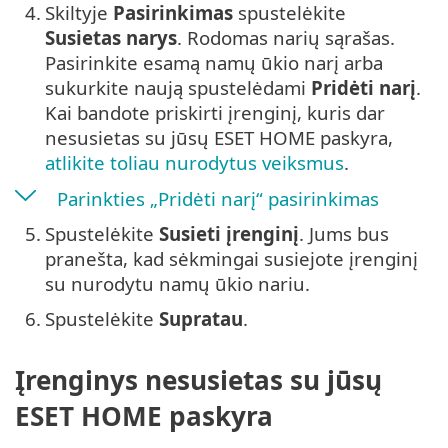
4.
Skiltyje
Pasirinkimas
spustelėkite
Susietas narys
. Rodomas narių sąrašas.
Pasirinkite esamą namų ūkio narį arba
sukurkite naują spustelėdami
Pridėti narį
.
Kai bandote priskirti įrenginį, kuris dar
nesusietas su jūsų ESET HOME paskyra,
atlikite toliau nurodytus veiksmus
.
Parinkties „Pridėti narį“ pasirinkimas
5.
Spustelėkite
Susieti įrenginį
. Jums bus
pranešta, kad sėkmingai susiejote įrenginį
su nurodytu namų ūkio nariu.
6.
Spustelėkite
Supratau
.
Įrenginys nesusietas su jūsų
ESET HOME paskyra