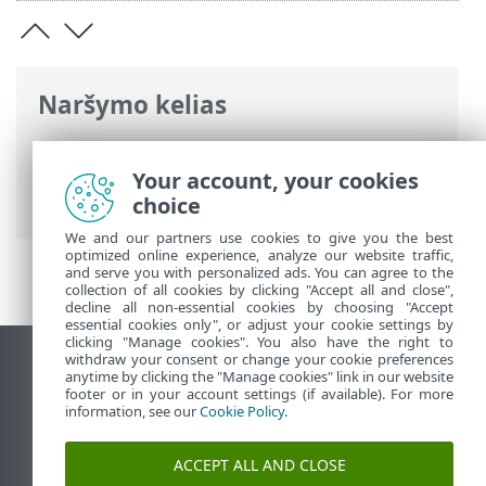
Naršymo kelias
ESET interneto žinynas
>
ESET HOME
>
Darbas su ESET HOME
>
Įrenginiai
>
Your account, your cookies
Įrenginio priskyrimas nariui
choice
We and our partners use cookies to give you the best
optimized online experience, analyze our website traffic,
and serve you with personalized ads. You can agree to the
collection of all cookies by clicking "Accept all and close",
decline all non-essential cookies by choosing "Accept
essential cookies only", or adjust your cookie settings by
clicking "Manage cookies". You also have the right to
withdraw your consent or change your cookie preferences
Rodyti darbalaukio tinklavietę
anytime by clicking the "Manage cookies" link in our website
footer or in your account settings (if available). For more
End of Life
information, see our
Cookie Policy
.
ESET žinių bazė
ESET forumas
ACCEPT ALL AND CLOSE
ESET Status Portal