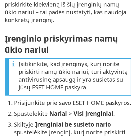
priskirkite kiekvieną iš šių įrenginių namų
ūkio nariui – tai padės nustatyti, kas naudoja
konkretų įrenginį.
Įrenginio priskyrimas namų
ūkio nariui
Įsitikinkite, kad įrenginys, kurį norite
priskirti namų ūkio nariui, turi aktyvintą
antivirusinę apsaugą ir yra susietas su
jūsų ESET HOME paskyra.
1.
Prisijunkite prie savo ESET HOME paskyros.
2.
Spustelėkite
Nariai
>
Visi įrenginiai
.
3.
Skiltyje
Įrenginiai be susieto nario
spustelėkite įrenginį, kurį norite priskirti.