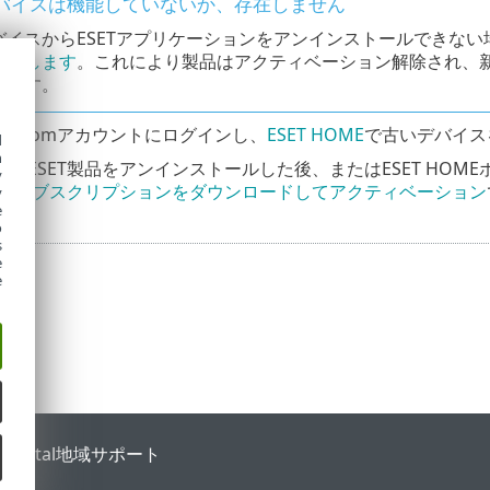
バイスは機能していないか、存在しません
バイスからESETアプリケーションをアンインストールできない
削除します
。これにより製品はアクティベーション解除され、
ります。
eset.comアカウントにログインし、
ESET HOME
で古いデバイス
d
h
らESET製品をアンインストールした後、またはESET HO
y
SETサブスクリプションをダウンロードしてアクティベーション
y
e
o
s
e
e
 Portal
地域サポート