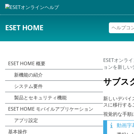
ESET HOME
ESETオンラ
ョンを新しい
サブス
新しいデバイ
スに移行する
視覚的な手順
動画字