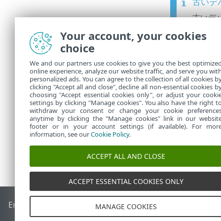
古いデ
古いデ
イスを
Your account, your cookies
うにな
choice
2.
home.
We and our partners use cookies to give you the best optimize
online experience, analyze our website traffic, and serve you wit
古いデバイスか
personalized ads. You can agree to the collection of all cookies b
デバイスで
E
clicking "Accept all and close", decline all non-essential cookies b
choosing "Accept essential cookies only", or adjust your cooki
settings by clicking "Manage cookies". You also have the right t
withdraw your consent or change your cookie preference
anytime by clicking the "Manage cookies" link in our websit
footer or in your account settings (if available). For mor
information, see our
Cookie Policy
.
ACCEPT ALL AND CLOSE
ACCEPT ESSENTIAL COOKIES ONLY
End of Life
ESETナレッジベース
ESETフォーラム
ESET Status
MANAGE COOKIES