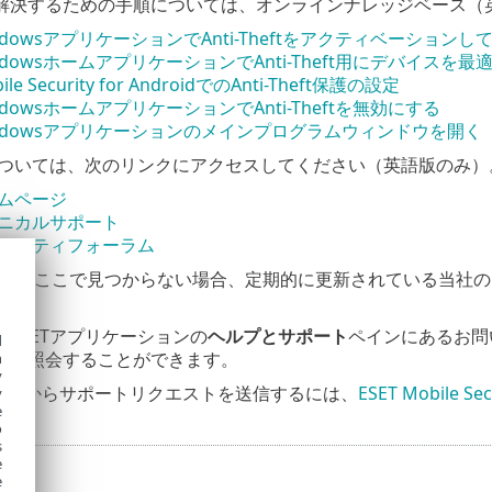
解決するための手順については、オンラインナレッジベース（
WindowsアプリケーションでAnti-Theftをアクティベーション
WindowsホームアプリケーションでAnti-Theft用にデバイスを最
ile Security for AndroidでのAnti-Theft保護の設定
indowsホームアプリケーションでAnti-Theftを無効にする
Windowsアプリケーションのメインプログラムウィンドウを開く
細については、次のリンクにアクセスしてください（英語版のみ）
ームページ
クニカルサポート
キュリティフォーラム
答えがここで見つからない場合、定期的に更新されている当社の
ESETアプリケーションの
ヘルプとサポート
ペインにあるお問
d
題を照会することができます。
h
y
デバイスからサポートリクエストを送信するには、
ESET Mobile 
y
e
o
s
e
e