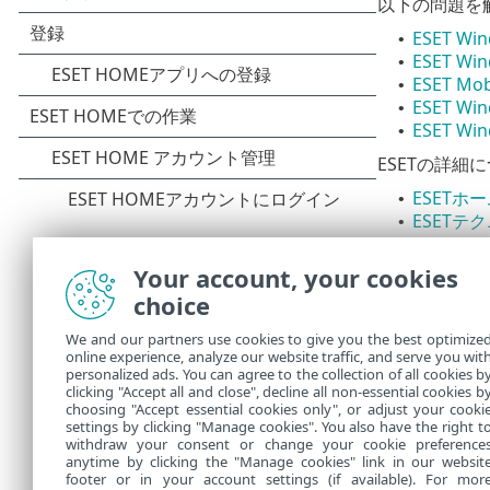
以下の問題を
ESET 
•
ESET 
•
ESET Mob
•
ESET W
•
ESET 
•
ESETの詳
ESETホ
•
ESETテ
•
ESETセ
•
Your account, your cookies
問題/質問の
版のみ）。
choice
必要に応じて、
We and our partners use cookies to give you the best optimize
ト
に質問や問
online experience, analyze our website traffic, and serve you wit
personalized ads. You can agree to the collection of all cookies b
Android
clicking "Accept all and close", decline all non-essential cookies b
choosing "Accept essential cookies only", or adjust your cooki
settings by clicking "Manage cookies". You also have the right t
withdraw your consent or change your cookie preference
anytime by clicking the "Manage cookies" link in our websit
footer or in your account settings (if available). For mor