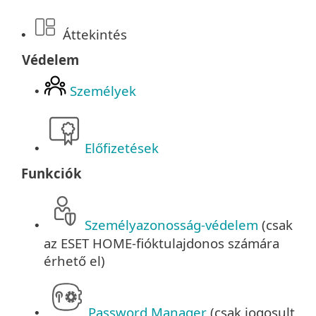
Áttekintés
•
Védelem
Személyek
•
Előfizetések
•
Funkciók
Személyazonosság-védelem
(csak
•
az ESET HOME-fióktulajdonos számára
érhető el)
Password Manager
(csak jogosult
•