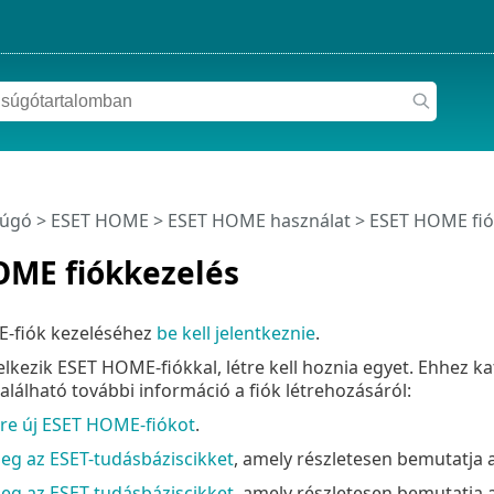
súgó
>
ESET HOME
>
ESET HOME használat
> ESET HOME fió
OME fiókkezelés
-fiók kezeléséhez
be kell jelentkeznie
.
kezik ESET HOME-fiókkal, létre kell hoznia egyet. Ehhez ka
alálható további információ a fiók létrehozásáról:
re új ESET HOME-fiókot
.
eg az ESET-tudásbáziscikket
, amely részletesen bemutatja
eg az ESET-tudásbáziscikket
, amely részletesen bemutatja 