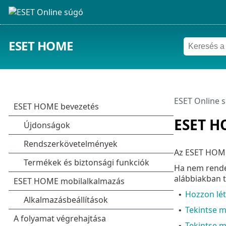
ESET HOME
ESET Online 
ESET H
Az ESET HOME
Ha nem rendel
alábbiakban t
Hozzon lét
•
Tekintse m
•
Tekintse m
•