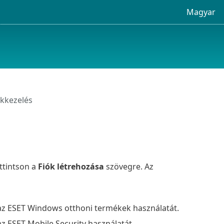
Magyar
kkezelés
ttintson a
Fiók létrehozása
szövegre. Az
 az ESET Windows otthoni termékek használatát.
az ESET Mobile Security használatát.