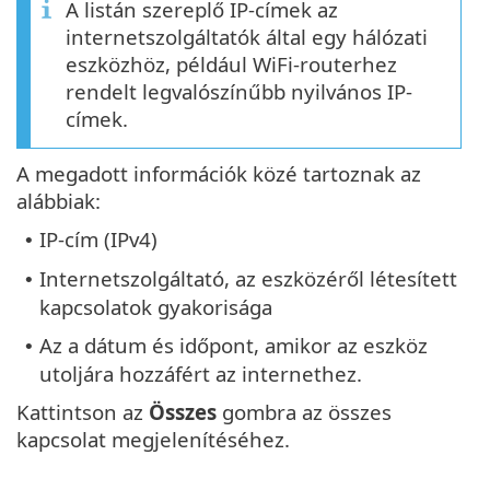
A listán szereplő IP-címek az
internetszolgáltatók által egy hálózati
eszközhöz, például WiFi-routerhez
rendelt legvalószínűbb nyilvános IP-
címek.
A megadott információk közé tartoznak az
alábbiak:
IP-cím (IPv4)
•
Internetszolgáltató, az eszközéről létesített
•
kapcsolatok gyakorisága
Az a dátum és időpont, amikor az eszköz
•
utoljára hozzáfért az internethez.
Kattintson az
Összes
gombra az összes
kapcsolat megjelenítéséhez.