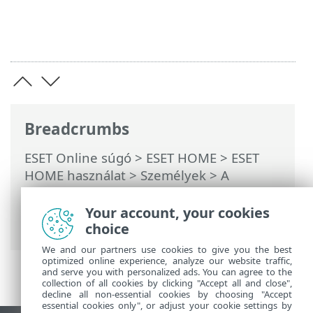
Breadcrumbs
ESET Online súgó
>
ESET HOME
>
ESET
HOME használat
>
Személyek
>
A
személyhez rendelt ESET-funkciók
>
Anti-
Theft
>
Az Anti-Theft által védett
Your account, your cookies
eszközök
>
Aktivitás
> IP-címek
choice
We and our partners use cookies to give you the best
optimized online experience, analyze our website traffic,
and serve you with personalized ads. You can agree to the
collection of all cookies by clicking "Accept all and close",
decline all non-essential cookies by choosing "Accept
essential cookies only", or adjust your cookie settings by