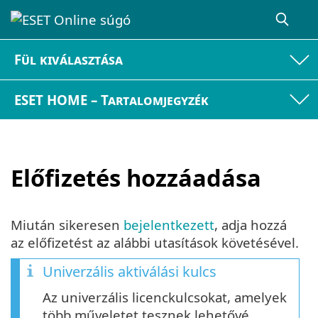
Fül kiválasztása
ESET HOME – Tartalomjegyzék
Előfizetés hozzáadása
Miután sikeresen
bejelentkezett
, adja hozzá
az előfizetést az alábbi utasítások követésével.
Univerzális aktiválási kulcs
Az univerzális licenckulcsokat, amelyek
több műveletet tesznek lehetővé