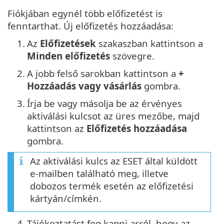
Fiókjában egynél több előfizetést is
fenntarthat. Új előfizetés hozzáadása:
1.
Az
Előfizetések
szakaszban kattintson a
Minden előfizetés
szövegre.
2.
A jobb felső sarokban kattintson a
+
Hozzáadás vagy vásárlás
gombra.
3.
Írja be vagy másolja be az érvényes
aktiválási kulcsot az üres mezőbe, majd
kattintson az
Előfizetés hozzáadása
gombra.
Az aktiválási kulcs az ESET által küldött
e-mailben található meg, illetve
dobozos termék esetén az előfizetési
kártyán/címkén.
4.
Tájékoztatást fog kapni arról, hogy az