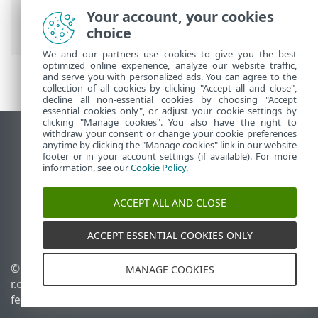
előfizetés-kezelés
> Előfizetés
Your account, your cookies
hozzáadása
choice
We and our partners use cookies to give you the best
optimized online experience, analyze our website traffic,
and serve you with personalized ads. You can agree to the
collection of all cookies by clicking "Accept all and close",
decline all non-essential cookies by choosing "Accept
essential cookies only", or adjust your cookie settings by
clicking "Manage cookies". You also have the right to
withdraw your consent or change your cookie preferences
Asztali webhely megtekintése
anytime by clicking the "Manage cookies" link in our website
footer or in your account settings (if available). For more
End of Life
information, see our
Cookie Policy
.
Az ESET tudásbázisa
ESET Fórum
ACCEPT ALL AND CLOSE
ESET Status Portal
Regionális támogatás
ACCEPT ESSENTIAL COOKIES ONLY
© 1992 - 2026 ESET, spol. s
Sütik kezelése
MANAGE COOKIES
r.o. – Minden jog
Cookie-szabályzat
fenntartva.