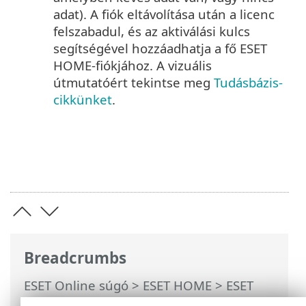
adat). A fiók eltávolítása után a licenc
felszabadul, és az aktiválási kulcs
segítségével hozzáadhatja a fő ESET
HOME-fiókjához. A vizuális
útmutatóért tekintse meg
Tudásbázis-
cikkünket
.
Breadcrumbs
ESET Online súgó
>
ESET HOME
>
ESET
HOME használat
>
Előfizetések és