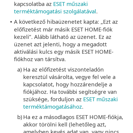
kapcsolatba az
ESET műszaki
terméktámogatási szolgálatával
.
A következő hibaüzenetet kapta: „Ezt az
•
előfizetést már másik ESET HOME-fiók
kezeli”. Alább látható az üzenet. Ez az
üzenet azt jelenti, hogy a megadott
aktiválási kulcs egy másik ESET HOME-
fiókhoz van társítva.
a)
Ha az előfizetést viszonteladón
keresztül vásárolta, vegye fel vele a
kapcsolatot, hogy hozzárendelje a
fiókjához. Ha további segítségre van
szüksége, forduljon az
ESET műszaki
terméktámogatásához
.
b)
Ha ez a másodlagos ESET HOME-fiókja,
akkor törölni kell (lehetőleg azt,
amelyben kevés adat van, vagy nincs