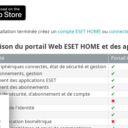
stallation terminée créez un
compte ESET HOME
ou
connect
son du portail Web ESET HOME et des ap
té
Portail
riphériques connectés, état de sécurité et gestion
✔
bonnements, gestion
✔
ent des applications ESET
✔
ment des abonnements
✔
ns de sécurité, d'abonnement et de compte
✔
✖
ion de l'identité
✔
✔
entification biométrique
✖
d
h