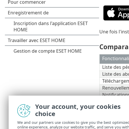
Une fois l'in
Comparai
Fonctionnali
Liste des pé
Liste des a
Téléchargem
Renouvelle
Notificatio
ESET VPN
Your account, your cookies
ESET Protect
choice
Anti-Theft
NIP ou auth
We and our partners use cookies to give you the best optimize
online experience, analyze our website traffic, and serve you wit