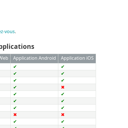
ez-vous
.
plications
 Web
Application Android
Application iOS
✔
✔
✔
✔
✔
✔
✔
✖
✔
✔
✔
✔
✔
✔
✖
✖
✔
✔