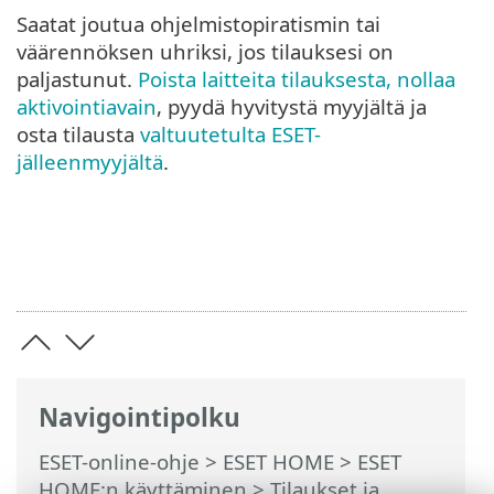
Saatat joutua ohjelmistopiratismin tai
väärennöksen uhriksi, jos tilauksesi on
paljastunut.
Poista laitteita tilauksesta, nollaa
aktivointiavain
, pyydä hyvitystä myyjältä ja
osta tilausta
valtuutetulta ESET-
jälleenmyyjältä
.
Navigointipolku
ESET-online-ohje
>
ESET HOME
>
ESET
HOME:n käyttäminen
>
Tilaukset ja