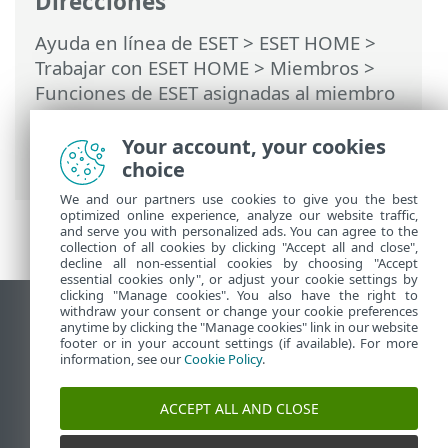
Direcciones
Ayuda en línea de ESET
>
ESET HOME
>
Trabajar con ESET HOME
>
Miembros
>
Funciones de ESET asignadas al miembro
>
Antirrobo
>
Dispositivos protegidos por
Antirrobo
>
Optimización
> Usuarios de
Your account, your cookies
Android > Servicios de GPS no usados
choice
We and our partners use cookies to give you the best
optimized online experience, analyze our website traffic,
and serve you with personalized ads. You can agree to the
collection of all cookies by clicking "Accept all and close",
decline all non-essential cookies by choosing "Accept
essential cookies only", or adjust your cookie settings by
clicking "Manage cookies". You also have the right to
withdraw your consent or change your cookie preferences
Ver sitio para ordenador
anytime by clicking the "Manage cookies" link in our website
footer or in your account settings (if available). For more
End of Life
information, see our
Cookie Policy
.
Base de conocimiento de ESET
Foro de ESET
ACCEPT ALL AND CLOSE
ESET Status Portal
Soporte técnico regional