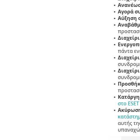
Ανανέω
•
Αγορά σ
•
Αύξηση 
•
Αναβάθμ
•
προστασί
Διαχείρ
•
Ενεργοπ
•
πάντα εν
Διαχείρ
•
συνδρομ
Διαχείρ
•
συνδρομή
Προσθήκ
•
προστασί
Κατάργη
•
στο ESE
Ακύρωση
•
κατάστημ
αυτής τη
υπαναχώ