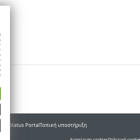
d
h
y
y
e
o
s
e
e
SET Status Portal
Τοπική υποστήριξη
ματος.
Διαχείριση cookies
Πολιτική cooki