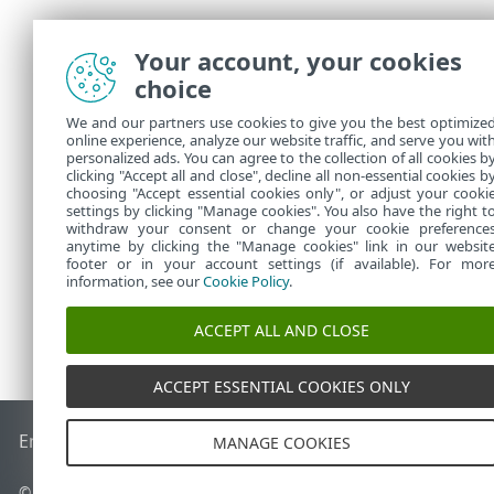
Your account, your cookies
choice
We and our partners use cookies to give you the best optimize
online experience, analyze our website traffic, and serve you wit
personalized ads. You can agree to the collection of all cookies b
clicking "Accept all and close", decline all non-essential cookies b
choosing "Accept essential cookies only", or adjust your cooki
settings by clicking "Manage cookies". You also have the right t
withdraw your consent or change your cookie preference
anytime by clicking the "Manage cookies" link in our websit
footer or in your account settings (if available). For mor
information, see our
Cookie Policy
.
ACCEPT ALL AND CLOSE
ACCEPT ESSENTIAL COOKIES ONLY
End of Life
Γνωσιακή βάση ESET
Ομάδα συζήτησης ESET
E
MANAGE COOKIES
© 1992 - 2026 ESET, spol. s r.o. - Με την επιφύλαξη παντός δικαιώ