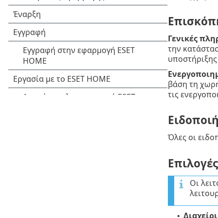
Επισκόπ
Γενικές πλη
την κατάστασ
υποστήριξης 
Ενεργοποιη
βάση τη χωρ
τις ενεργοπο
Ειδοποιή
Όλες οι ειδο
Επιλογέ
Οι λει
λειτου
Διαχείρ
•