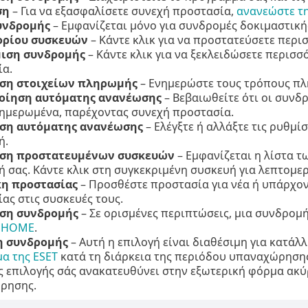
ση
– Για να εξασφαλίσετε συνεχή προστασία,
ανανεώστε τ
υνδρομής
– Εμφανίζεται μόνο για συνδρομές δοκιμαστική
ορίου συσκευών
– Κάντε κλικ για να προστατεύσετε περι
ιση συνδρομής
– Κάντε κλικ για να ξεκλειδώσετε περισσ
α.
ιση στοιχείων πληρωμής
– Ενημερώστε τους τρόπους πλη
οίηση αυτόματης ανανέωσης
– Βεβαιωθείτε ότι οι συνδρ
ημερωμένα, παρέχοντας συνεχή προστασία.
ιση αυτόματης ανανέωσης
– Ελέγξτε ή αλλάξτε τις ρυθμί
ή.
ιση προστατευμένων συσκευών
– Εμφανίζεται η λίστα 
 σας. Κάντε κλικ στη συγκεκριμένη συσκευή για λεπτομε
η προστασίας
– Προσθέστε προστασία για νέα ή υπάρχοντ
ας στις συσκευές τους.
ση συνδρομής
– Σε ορισμένες περιπτώσεις, μια συνδρομ
T HOME
.
 συνδρομής
– Αυτή η επιλογή είναι διαθέσιμη για κατά
α της ESET
κατά τη διάρκεια της περιόδου υπαναχώρησης
ς επιλογής σάς ανακατευθύνει στην εξωτερική φόρμα ακύ
ρησης.