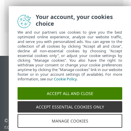
ESET-onlinehjælp
>
ESET HOME
>
Arbejd
med ESET HOME
>
ESET HOME-
Your account, your cookies
kontostyring
> Slet din ESET HOME-konto
choice
We and our partners use cookies to give you the best
optimized online experience, analyze our website traffic,
and serve you with personalized ads. You can agree to the
collection of all cookies by clicking "Accept all and close",
decline all non-essential cookies by choosing "Accept
essential cookies only", or adjust your cookie settings by
clicking "Manage cookies". You also have the right to
withdraw your consent or change your cookie preferences
Vis computerwebsted
anytime by clicking the "Manage cookies" link in our website
footer or in your account settings (if available). For more
End of Life
information, see our
Cookie Policy
.
ESET-vidensbase
ESET-forum
ACCEPT ALL AND CLOSE
ESET Status Portal
Regional support
ACCEPT ESSENTIAL COOKIES ONLY
© 1992 - 2026 ESET, spol. s
Administrer cookies
MANAGE COOKIES
r.o. – Alle rettigheder
Cookiepolitik