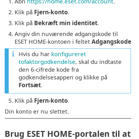
1.
Åbn
https://home.eset.com/account
.
2.
Klik på
Fjern-konto
.
3.
Klik på
Bekræft min identitet
.
4.
Angiv din nuværende adgangskode til
ESET HOME-kontoen i feltet
Adgangskode
Hvis du har
konfigureret
tofaktorgodkendelse
, skal du indtaste
den 6-cifrede kode fra
godkendelsesappen og klikke på
Fortsæt
.
5.
Klik på
Fjern-konto
.
Din konto er nu slettet.
Brug ESET HOME-portalen til at