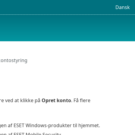
Dansk
ontostyring
e ved at klikke på
Opret konto
. Få flere
rugen af ESET Windows-produkter til hjemmet.
gen af ESET Mobile Security.