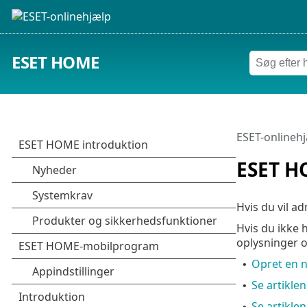
ESET HOME
ESET-onlineh
ESET H
Hvis du vil a
Hvis du ikke 
oplysninger 
Opret en 
•
Se artikle
•
Se artikle
•