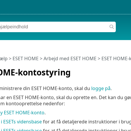
jælp
>
ESET HOME
>
Arbejd med ESET HOME
> ESET HOME-k
OME-kontostyring
dministrere din ESET HOME-konto, skal du
logge på
.
har en ESET HOME-konto, skal du oprette en. Det kan du gør
om kontooprettelse nedenfor:
ny ESET HOME-konto
.
n i ESETs vidensbase
for at få detaljerede instruktioner i b
n i ESETs vidensbase
for at få detaljerede instruktioner i bru