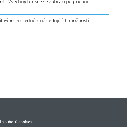
eft. Všechny funkce se zobrazí po přidání
čít výběrem jedné z následujících možností:
í souborů cookies