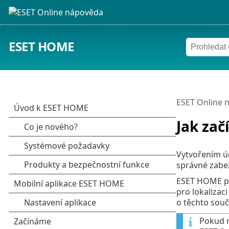
ESET HOME
ESET Online 
Jak začí
Vytvořením ú
správné zabez
ESET HOME pos
pro lokalizac
o těchto souč
Pokud m