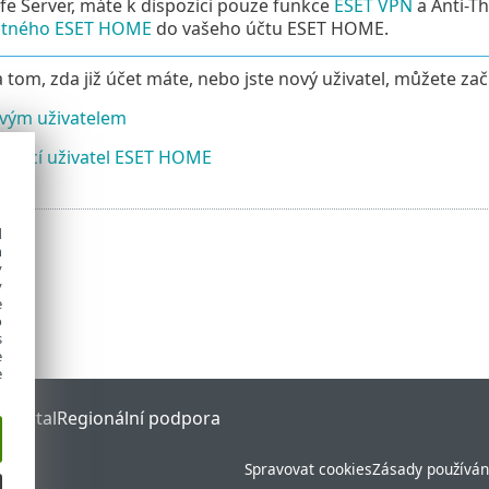
fe Server, máte k dispozici pouze funkce
ESET VPN
a Anti-Th
atného ESET HOME
do vašeho účtu ESET HOME.
na tom, zda již účet máte, nebo jste nový uživatel, můžete za
vým uživatelem
ávající uživatel ESET HOME
d
h
y
y
e
o
s
e
e
 Portal
Regionální podpora
Spravovat cookies
Zásady používán