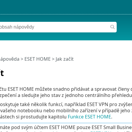
nápověda
>
ESET HOME
>
Jak začít
t
čtu ESET HOME můžete snadno přidávat a spravovat členy d
pečení a sledujte jeho stav z jednoho centrálního přehledu
kytuje také několik funkcí, například ESET VPN pro zvýšení
i vašeho notebooku nebo mobilního zařízení v případě jeho 
ástech si prostudujte kapitolu
Funkce ESET HOME
.
áte pod svým účtem ESET HOME pouze ESET Small Business