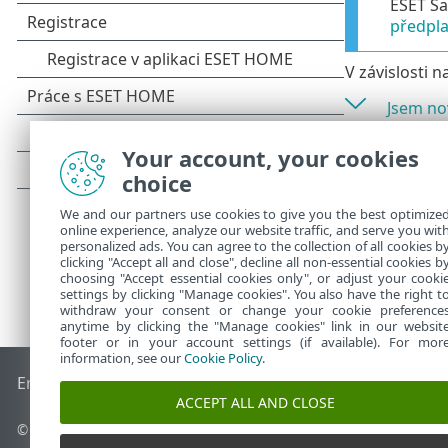
ESET Sa
předpl
V závislosti 
Jsem no
Jsem st
Your account, your cookies
choice
We and our partners use cookies to give you the best optimize
online experience, analyze our website traffic, and serve you wit
personalized ads. You can agree to the collection of all cookies b
clicking "Accept all and close", decline all non-essential cookies b
choosing "Accept essential cookies only", or adjust your cooki
settings by clicking "Manage cookies". You also have the right t
withdraw your consent or change your cookie preference
anytime by clicking the "Manage cookies" link in our websit
footer or in your account settings (if available). For mor
information, see our
Cookie Policy
.
End of Life
ESET Databáze znalostí
ESET Forum
ESET Status
ACCEPT ALL AND CLOSE
© 1992 - 2026 ESET, spol. s r.o. - Všechna práva vyhrazena.