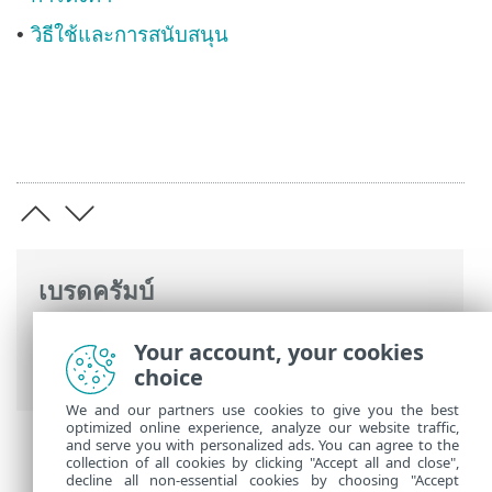
วิธีใช้และการสนับสนุน
•
เบรดครัมบ์
ความช่วยเหลือออนไลน์ ESET
>
ESET VPN
>
Your account, your cookies
ESET VPN
> การใช้งาน ESET VPN
choice
We and our partners use cookies to give you the best
optimized online experience, analyze our website traffic,
and serve you with personalized ads. You can agree to the
collection of all cookies by clicking "Accept all and close",
decline all non-essential cookies by choosing "Accept