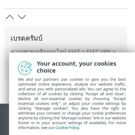
เบรดครัมบ์
ความช่วยเหลือออนไลน์ ESET
>
ESET VPN
>
ESET VPN
>
การใช้งาน ESET VPN
> วิธีใช้
Your account, your cookies
และการสนับสนุน
choice
We and our partners use cookies to give you the best
optimized online experience, analyze our website traffic,
and serve you with personalized ads. You can agree to the
collection of all cookies by clicking "Accept all and close",
decline all non-essential cookies by choosing "Accept
essential cookies only", or adjust your cookie settings by
clicking "Manage cookies". You also have the right to
withdraw your consent or change your cookie preferences
ดูไซต์เดสก์ท็อป
anytime by clicking the "Manage cookies" link in our website
footer or in your account settings (if available). For more
End of Life
information, see our
Cookie Policy
.
ฐานความรู้ของ ESET