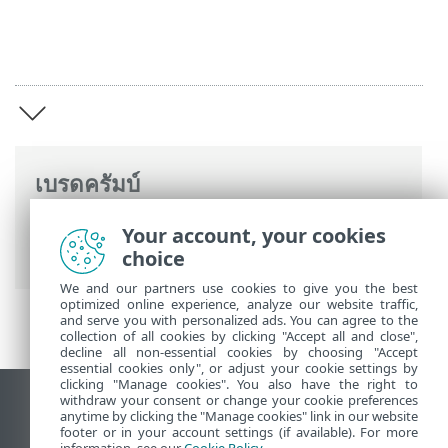
เบรดครัมบ์
ความช่วยเหลือออนไลน์ ESET
>
ESET VPN
>
Your account, your cookies
ESET VPN
choice
We and our partners use cookies to give you the best
optimized online experience, analyze our website traffic,
and serve you with personalized ads. You can agree to the
collection of all cookies by clicking "Accept all and close",
decline all non-essential cookies by choosing "Accept
essential cookies only", or adjust your cookie settings by
clicking "Manage cookies". You also have the right to
withdraw your consent or change your cookie preferences
ดูไซต์เดสก์ท็อป
anytime by clicking the "Manage cookies" link in our website
footer or in your account settings (if available). For more
End of Life